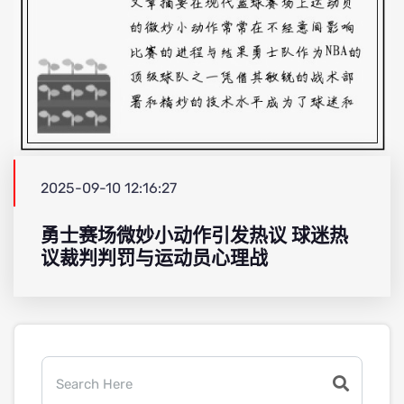
2025-09-10 12:16:27
勇士赛场微妙小动作引发热议 球迷热
议裁判判罚与运动员心理战