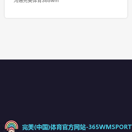
沟通完美体育365wm