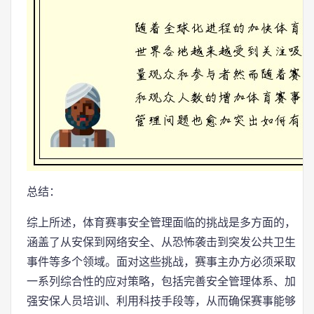
总结：
综上所述，体育赛事安全管理面临的挑战是多方面的，
涵盖了从安保到网络安全、从恐怖袭击到突发公共卫生
事件等多个领域。面对这些挑战，赛事主办方必须采取
一系列综合性的应对策略，包括完善安全管理体系、加
强安保人员培训、利用科技手段等，从而确保赛事能够