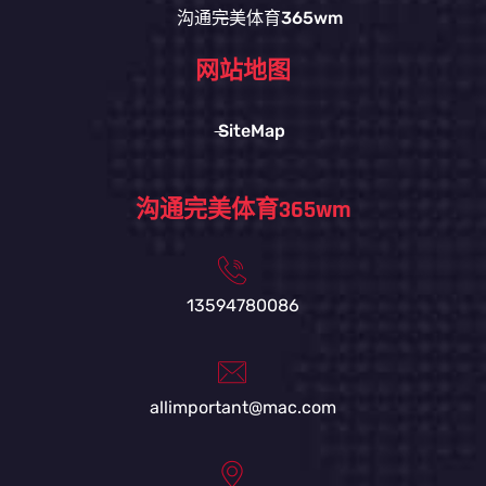
沟通完美体育365wm
网站地图
SiteMap
沟通完美体育365wm
13594780086
allimportant@mac.com