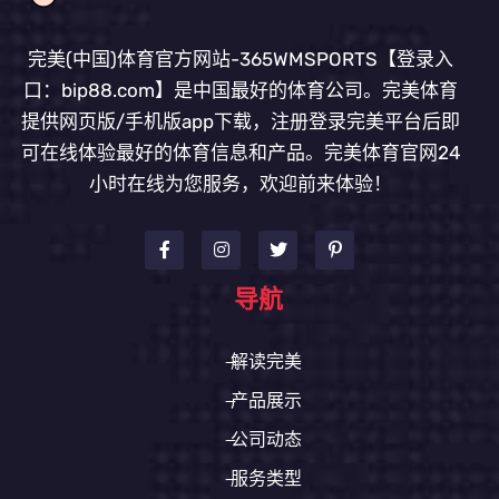
完美(中国)体育官方网站-365WMSPORTS【登录入
口：bip88.com】是中国最好的体育公司。完美体育
提供网页版/手机版app下载，注册登录完美平台后即
可在线体验最好的体育信息和产品。完美体育官网24
小时在线为您服务，欢迎前来体验！
导航
解读完美
产品展示
公司动态
服务类型