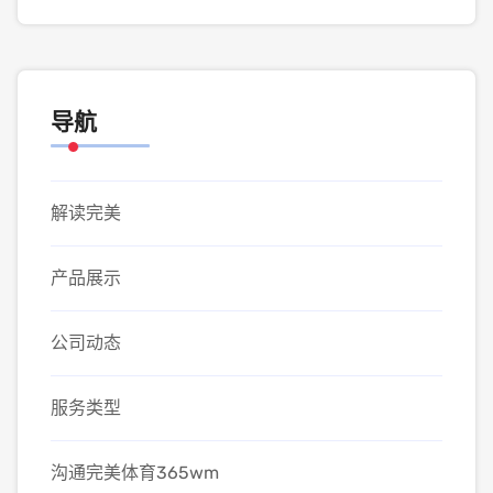
导航
解读完美
产品展示
公司动态
服务类型
沟通完美体育365wm