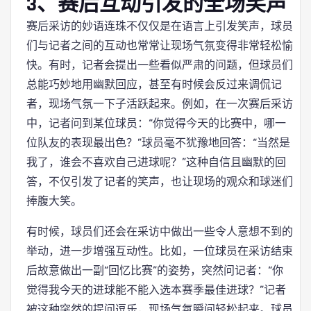
3、赛后互动引发的全场笑声
赛后采访的妙语连珠不仅仅是在语言上引发笑声，球员
们与记者之间的互动也常常让现场气氛变得非常轻松愉
快。有时，记者会提出一些看似严肃的问题，但球员们
总能巧妙地用幽默回应，甚至有时候会反过来调侃记
者，现场气氛一下子活跃起来。例如，在一次赛后采访
中，记者问到某位球员：“你觉得今天的比赛中，哪一
位队友的表现最出色？”球员毫不犹豫地回答：“当然是
我了，谁会不喜欢自己进球呢？”这种自信且幽默的回
答，不仅引发了记者的笑声，也让现场的观众和球迷们
捧腹大笑。
有时候，球员们还会在采访中做出一些令人意想不到的
举动，进一步增强互动性。比如，一位球员在采访结束
后故意做出一副“回忆比赛”的姿势，突然问记者：“你
觉得我今天的进球能不能入选本赛季最佳进球？”记者
被这种突然的提问逗乐，现场气氛瞬间轻松起来。球员