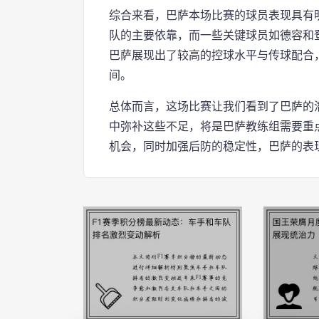
综合来看，巴萨本场比赛的球员表现具有
队的主要依靠，而一些关键球员如德容和
巴萨展现出了较高的控球水平与传球配合
间。
总体而言，这场比赛让我们看到了巴萨的
中弥补这些不足，将是巴萨教练组需要重
机会，同时加强后防的稳定性，巴萨的表