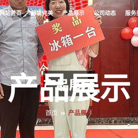
网站首页
解读完美
产品展示
公司动态
服务
产品展示
首页
产品展示