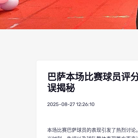
巴萨本场比赛球员评分
误揭秘
2025-08-27 12:26:10
本场比赛巴萨球员的表现引发了热烈讨论