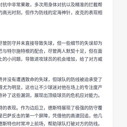
对抗中非常果敢，多次用身体对抗以及精准的拦截帮
的高光时刻，但作为防线的定海神针，皮克的表现相
尽管防守并未直接导致失球，但一些细节的失误却为
巴与特尔施特根的配合，尽管两人默契十足，但在面
上的小问题，导致进攻球员的机会增加，给了对方威
终并没有遭遇致命的失球，但球队的防线被迫承受了
得尤为明显，这也让不少球迷对他在场上的专注度产
弥补了这些漏洞，展现出顶级球员的危机应对能力。
特的表现。作为边后卫，德斯特展现了极强的防守覆
是巴萨反击的第一个屏障，凭借他的高速回追，他几
德斯特也时常冲上前场，帮助球队打破对方的防线。