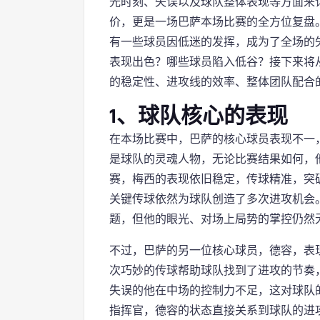
光时刻、失误以及球队整体表现等方面来
价，更是一场巴萨本场比赛的全方位复盘
有一些球员因低迷的发挥，成为了全场的
表现出色？哪些球员陷入低谷？接下来将
的稳定性、进攻线的效率、整体团队配合
1、球队核心的表现
在本场比赛中，巴萨的核心球员表现不一
是球队的灵魂人物，无论比赛结果如何，
赛，梅西的表现依旧稳定，传球精准，突
关键传球依然为球队创造了多次进攻机会
题，但他的眼光、对场上局势的掌控仍然
不过，巴萨的另一位核心球员，德容，表
次巧妙的传球帮助球队找到了进攻的节奏
失误的他在中场的控制力不足，这对球队
指挥官，德容的状态直接关系到球队的进