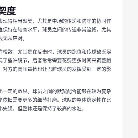
契度
表现得相当默契，尤其是中场的传递和防守的协同作
直保持在较高水平，球员之间的传递非常流畅，尤其
线无从应对。
许松散，尤其是在反击时，球员的跑位和传球缺乏足
现了些许脱节，后者常常需要花费更多时间来调整跑
。对方的高压逼抢也让巴萨球员的发挥受到一定的影
出一定的效果。球员之间的默契配合能够在较为复杂
是依旧需要更多的细节打磨。球队的整体稳定性在比
小失误，但整体还是保持了较高的水准。