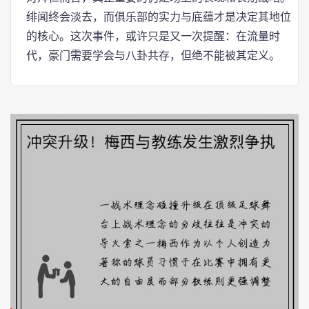
绯闻终会淡去，而俱乐部的实力与底蕴才是决定其地位
的核心。这次事件，或许只是又一次提醒：在流量时
代，豪门需要学会与八卦共存，但绝不能被其定义。