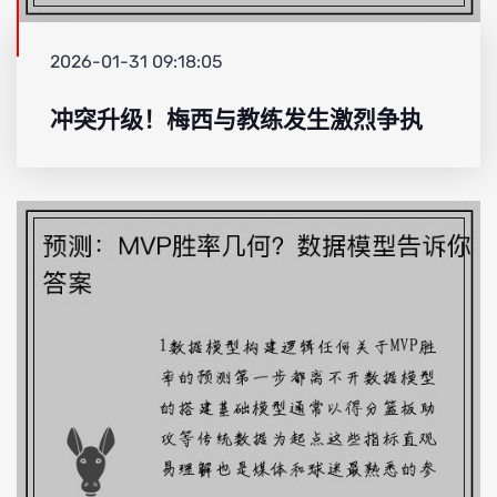
2026-01-31 09:18:05
冲突升级！梅西与教练发生激烈争执