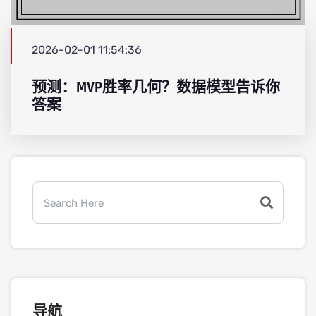
2026-02-01 11:54:36
预测：MVP胜率几何？数据模型告诉你
答案
导航