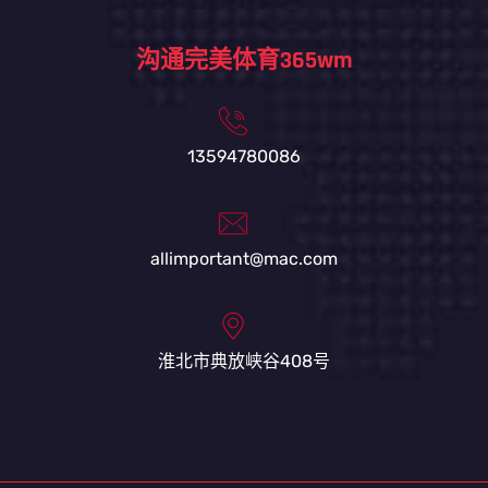
沟通完美体育365wm
13594780086
allimportant@mac.com
淮北市典放峡谷408号