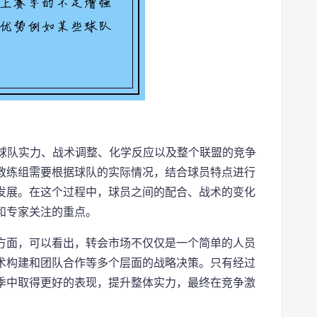
于球队实力、战术调整、化学反应以及整个联盟的竞争
教练组需要根据球队的实际情况，结合球员特点进行
发展。在这个过程中，球员之间的配合、战术的变化
和专家关注的重点。
方面，可以看出，转会市场不仅仅是一个简单的人员
术构建和团队合作等多个层面的战略决策。只有经过
季中取得更好的表现，提升整体实力，最终在竞争激