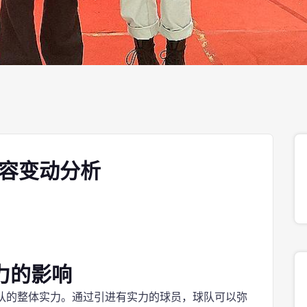
阵容变动分析
力的影响
队的整体实力。通过引进有实力的球员，球队可以弥