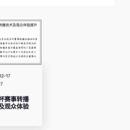
12-17
37
杯赛事转播
及观众体验