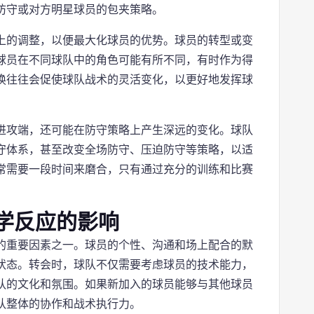
防守或对方明星球员的包夹策略。
上的调整，以便最大化球员的优势。球员的转型或变
球员在不同球队中的角色可能有所不同，有时作为得
换往往会促使球队战术的灵活变化，以更好地发挥球
进攻端，还可能在防守策略上产生深远的变化。球队
守体系，甚至改变全场防守、压迫防守等策略，以适
常需要一段时间来磨合，只有通过充分的训练和比赛
学反应的影响
的重要因素之一。球员的个性、沟通和场上配合的默
状态。转会时，球队不仅需要考虑球员的技术能力，
队的文化和氛围。如果新加入的球员能够与其他球员
队整体的协作和战术执行力。