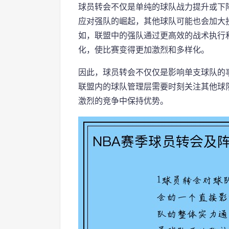
球员转会不仅是单纯的球队战力提升或下
应对强队的崛起，其他球队可能也会加大
如，联盟中的强队通过更高效的战术执行
化，使比赛变得更加激烈和多样化。
因此，球员转会不仅仅是影响单支球队的
联盟内的球队管理层需要时刻关注其他球
激烈的竞争中保持优势。