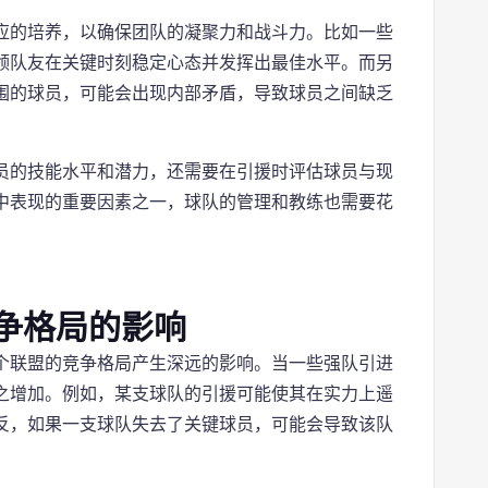
应的培养，以确保团队的凝聚力和战斗力。比如一些
领队友在关键时刻稳定心态并发挥出最佳水平。而另
围的球员，可能会出现内部矛盾，导致球员之间缺乏
员的技能水平和潜力，还需要在引援时评估球员与现
中表现的重要因素之一，球队的管理和教练也需要花
争格局的影响
个联盟的竞争格局产生深远的影响。当一些强队引进
之增加。例如，某支球队的引援可能使其在实力上遥
反，如果一支球队失去了关键球员，可能会导致该队