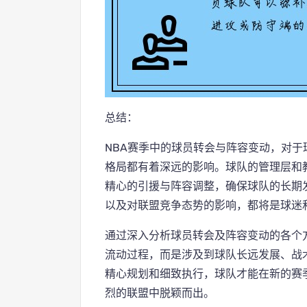
总结：
NBA赛季中的球员转会与阵容变动，对
格局都有着深远的影响。球队的管理层和
精心的引援与阵容调整，确保球队的长期
以及对联盟竞争态势的影响，都将是球迷
通过深入分析球员转会及阵容变动的各个
流动过程，而是涉及到球队长远发展、战
精心规划和细致执行，球队才能在新的赛
烈的联盟中脱颖而出。