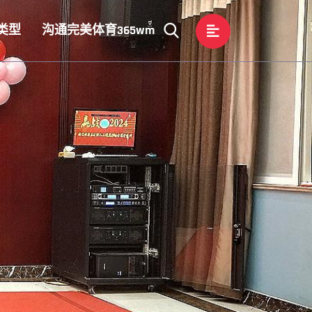
类型
沟通完美体育365wm