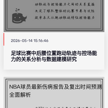
2026-05-14 15:16:46
足球比赛中后腰位置跑动轨迹与控场能
力的关系分析与数据建模研究