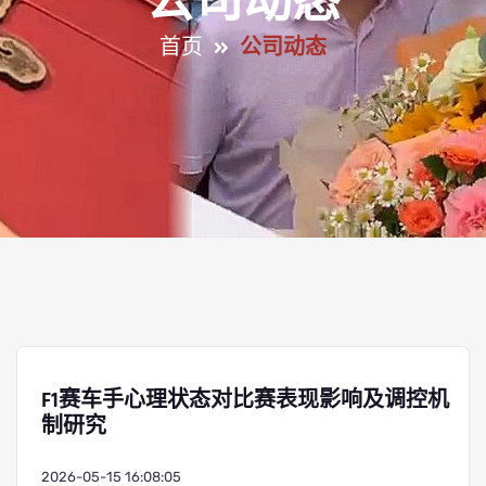
公司动态
首页
公司动态
F1赛车手心理状态对比赛表现影响及调控机
制研究
2026-05-15 16:08:05