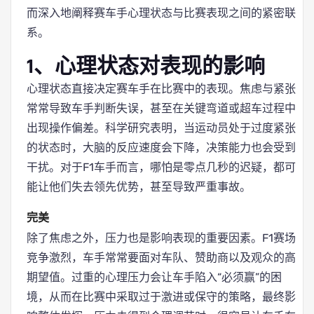
而深入地阐释赛车手心理状态与比赛表现之间的紧密联
系。
1、心理状态对表现的影响
心理状态直接决定赛车手在比赛中的表现。焦虑与紧张
常常导致车手判断失误，甚至在关键弯道或超车过程中
出现操作偏差。科学研究表明，当运动员处于过度紧张
的状态时，大脑的反应速度会下降，决策能力也会受到
干扰。对于F1车手而言，哪怕是零点几秒的迟疑，都可
能让他们失去领先优势，甚至导致严重事故。
完美
除了焦虑之外，压力也是影响表现的重要因素。F1赛场
竞争激烈，车手常常要面对车队、赞助商以及观众的高
期望值。过重的心理压力会让车手陷入“必须赢”的困
境，从而在比赛中采取过于激进或保守的策略，最终影