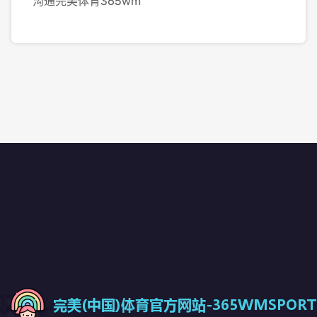
沟通完美体育365wm