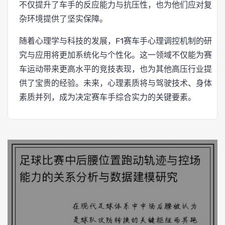
不仅提升了车手的反应能力与抗压性，也为他们应对复
杂环境提供了坚实保障。
随着心理学与科技的发展，F1赛车手心理调控机制的研
究与应用将更加系统化与个性化。这一领域不仅能为赛
车运动带来更高水平的竞技表现，也为其他高压行业提
供了宝贵的经验。未来，心理素质将与驾驶技术、身体
素质并列，成为决定赛车手综合实力的关键要素。