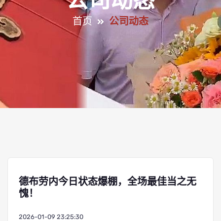
公司动态
首页
公司动态
德布劳内今日状态爆棚，全场最佳当之无
愧！
2026-01-09 23:25:30