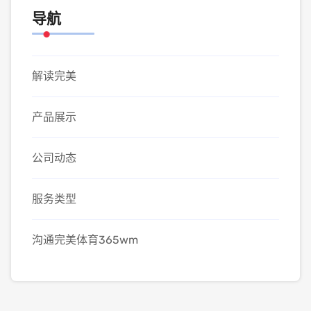
导航
解读完美
产品展示
公司动态
服务类型
沟通完美体育365wm