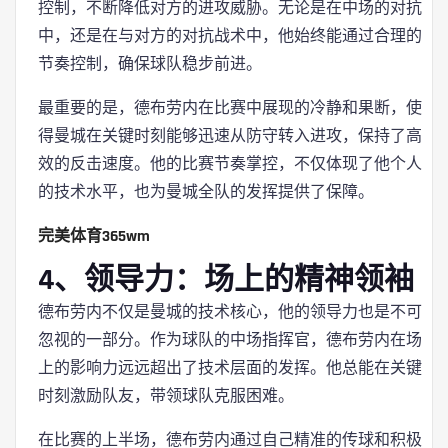
控制，不断降低对方的进攻威胁。无论是在中场的对抗
中，还是在与对方的对抗战术中，他始终能通过合理的
节奏控制，确保球队稳步前进。
最重要的是，德布劳内在比赛中展现的冷静和果断，使
得曼城在关键时刻能够迅速从防守转入进攻，保持了高
效的反击速度。他的比赛节奏掌控，不仅体现了他个人
的技术水平，也为曼城全队的发挥提供了保障。
完美体育365wm
4、领导力：场上的精神领袖
德布劳内不仅是曼城的技术核心，他的领导力也是不可
忽视的一部分。作为球队的中场指挥官，德布劳内在场
上的影响力远远超出了技术层面的发挥。他总能在关键
时刻激励队友，带领球队克服困难。
在比赛的上半场，德布劳内通过自己精准的传球和积极