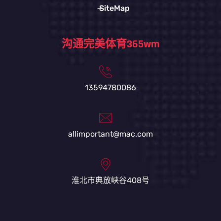
SiteMap
沟通完美体育365wm
13594780086
allimportant@mac.com
淮北市典放峡谷408号