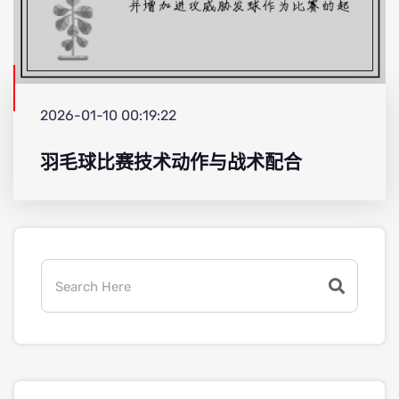
2026-01-10 00:19:22
羽毛球比赛技术动作与战术配合