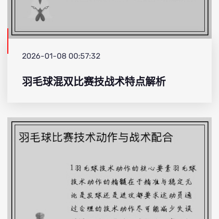
2026-01-08 00:57:32
羽毛球混双比赛技战术特点解析