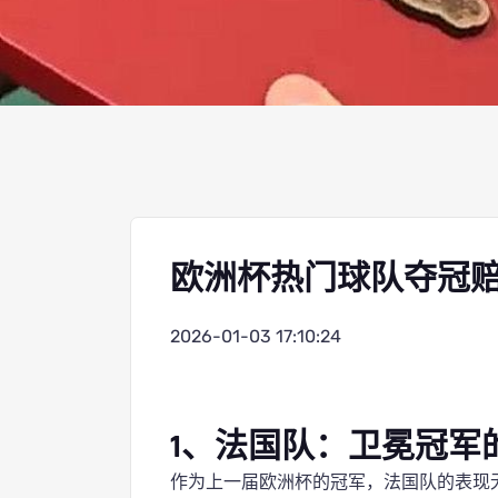
欧洲杯热门球队夺冠
2026-01-03 17:10:24
1、法国队：卫冕冠军
作为上一届欧洲杯的冠军，法国队的表现