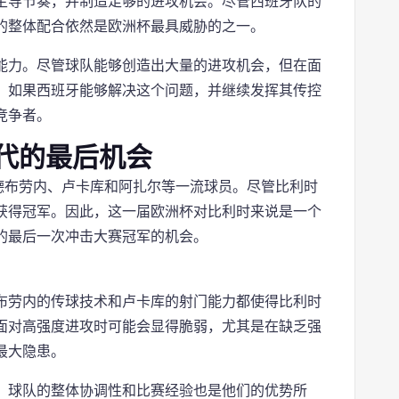
主导节奏，并制造足够的进攻机会。尽管西班牙队的
的整体配合依然是欧洲杯最具威胁的之一。
能力。尽管球队能够创造出大量的进攻机会，但在面
。如果西班牙能够解决这个问题，并继续发挥其传控
竞争者。
代的最后机会
德布劳内、卢卡库和阿扎尔等一流球员。尽管比利时
获得冠军。因此，这一届欧洲杯对比利时来说是一个
的最后一次冲击大赛冠军的机会。
布劳内的传球技术和卢卡库的射门能力都使得比利时
面对高强度进攻时可能会显得脆弱，尤其是在缺乏强
最大隐患。
，球队的整体协调性和比赛经验也是他们的优势所