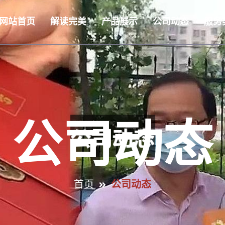
网站首页
解读完美
产品展示
公司动态
服务
公司动态
首页
公司动态