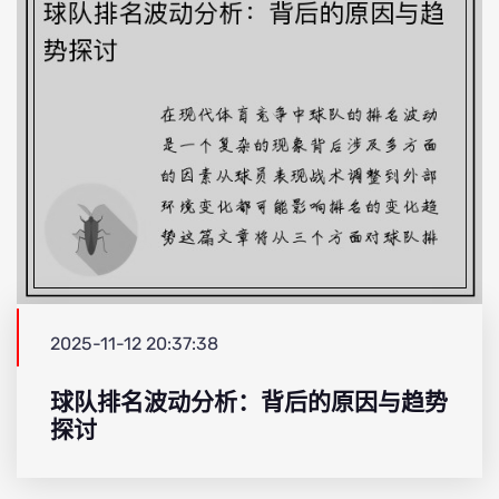
2025-11-12 20:37:38
球队排名波动分析：背后的原因与趋势
探讨