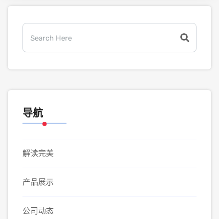
导航
解读完美
产品展示
公司动态