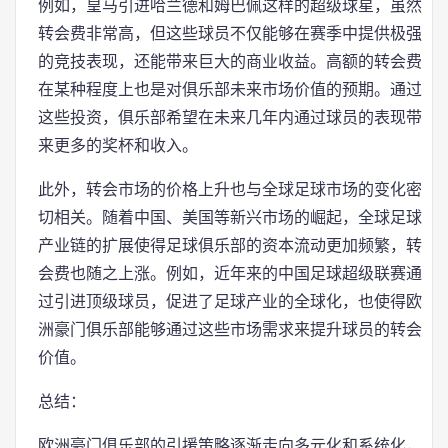
例如，皇马引进哈兰德和姆巴佩这样的超级球星，虽然
转会费非常高，但这些球员不仅能够在赛季中提供极强
的竞技表现，还能带来巨大的商业收益。高额的转会费
在某种程度上也是对俱乐部未来市场价值的预期。通过
这些投资，俱乐部希望在未来几年内通过球员的表现带
来更多的奖杯和收入。
此外，转会市场的价格上升也与全球足球市场的变化密
切相关。随着中国、美国等新兴市场的崛起，全球足球
产业链的扩展使得足球俱乐部的资本流动更加频繁，转
会费也随之上涨。例如，近年来的中国足球超级联赛通
过引进顶级球员，促进了足球产业的全球化，也使得欧
洲豪门俱乐部能够通过这些市场需求来提升球员的转会
价值。
总结：
欧洲豪门俱乐部的引援策略逐渐走向多元化和系统化，