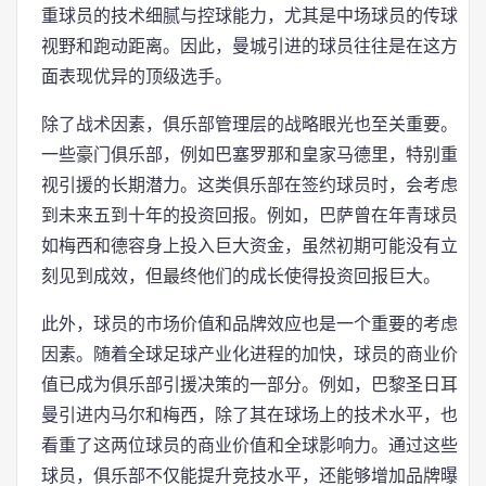
重球员的技术细腻与控球能力，尤其是中场球员的传球
视野和跑动距离。因此，曼城引进的球员往往是在这方
面表现优异的顶级选手。
除了战术因素，俱乐部管理层的战略眼光也至关重要。
一些豪门俱乐部，例如巴塞罗那和皇家马德里，特别重
视引援的长期潜力。这类俱乐部在签约球员时，会考虑
到未来五到十年的投资回报。例如，巴萨曾在年青球员
如梅西和德容身上投入巨大资金，虽然初期可能没有立
刻见到成效，但最终他们的成长使得投资回报巨大。
此外，球员的市场价值和品牌效应也是一个重要的考虑
因素。随着全球足球产业化进程的加快，球员的商业价
值已成为俱乐部引援决策的一部分。例如，巴黎圣日耳
曼引进内马尔和梅西，除了其在球场上的技术水平，也
看重了这两位球员的商业价值和全球影响力。通过这些
球员，俱乐部不仅能提升竞技水平，还能够增加品牌曝