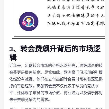
3、转会费飙升背后的市场逻
辑
近年来，足球转会市场的价格水涨船高，顶级球员的转
会费更是屡创新高。尽管如此，欧洲豪门俱乐部的引援
依然没有减缓，他们在支付高额转会费时常有着深思熟
虑的背后逻辑。高额转会费不仅代表了球员的竞技水
平，还体现了球员的市场价值、商业潜力以及俱乐部对
未来赛季竞争力的需求。