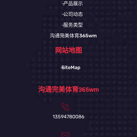
产品展示
公司动态
服务类型
沟通完美体育365wm
网站地图
SiteMap
沟通完美体育365wm
13594780086