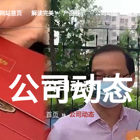
网站首页
解读完美
产品展示
公司动态
服务
公司动态
首页
公司动态