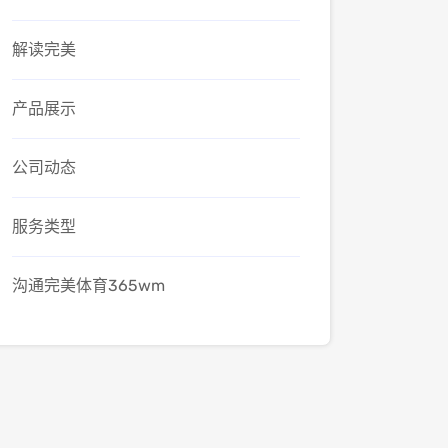
解读完美
产品展示
公司动态
服务类型
沟通完美体育365wm