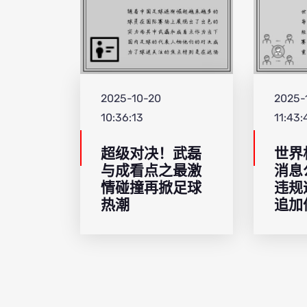
2025-10-20
2025-
10:36:13
11:43:
超级对决！武磊
世界
与成看点之最激
消息
情碰撞再掀足球
违规
热潮
追加