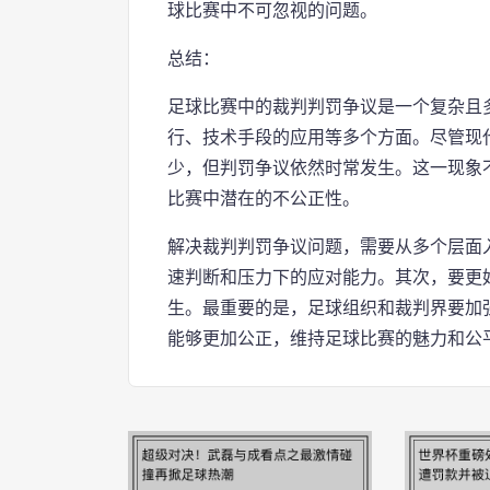
球比赛中不可忽视的问题。
总结：
足球比赛中的裁判判罚争议是一个复杂且
行、技术手段的应用等多个方面。尽管现
少，但判罚争议依然时常发生。这一现象
比赛中潜在的不公正性。
解决裁判判罚争议问题，需要从多个层面
速判断和压力下的应对能力。其次，要更
生。最重要的是，足球组织和裁判界要加
能够更加公正，维持足球比赛的魅力和公