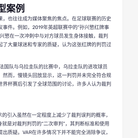
型案例
果，也往往成为媒体聚焦的焦点。在足球联赛的历史
事件。例如，2019年英超联赛中的“孙兴慜红牌事
孙兴慜在一次冲刺中与对方球员发生身体接触，裁判
起了大量球迷和专家的质疑，认为这张红牌的判罚过
，法国队与乌拉圭队的比赛中，乌拉圭队的进攻球员
。然而，慢镜头回放显示，这一判罚并未完全符合规
世界杯赛后引发了全球范围的讨论，许多人认为裁判
技术的引入虽然在一定程度上减少了裁判误判的概率，
身就是对裁判判罚的“二次审判”，其判断标准和使用
提出质疑。VAR在许多情况下并不能完全消除争议，