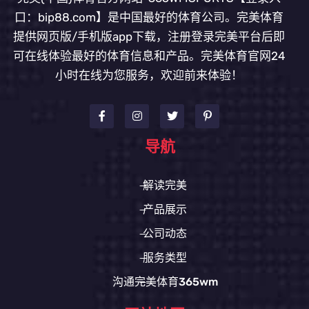
口：bip88.com】是中国最好的体育公司。完美体育
提供网页版/手机版app下载，注册登录完美平台后即
可在线体验最好的体育信息和产品。完美体育官网24
小时在线为您服务，欢迎前来体验！
导航
解读完美
产品展示
公司动态
服务类型
沟通完美体育365wm