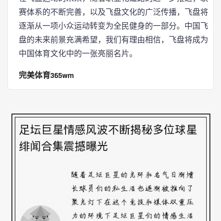
赛体系的不断完善，以及飞盘文化的广泛传播，飞盘将
逐渐从一项小众运动转变为全民健身的一部分。中国飞
盘的未来前景充满希望，我们有理由相信，飞盘将成为
中国体育文化中的一张亮丽名片。
完美体育365wm