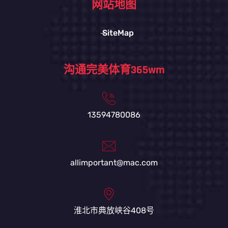
网站地图
SiteMap
沟通完美体育365wm
13594780086
allimportant@mac.com
淮北市典放峡谷408号